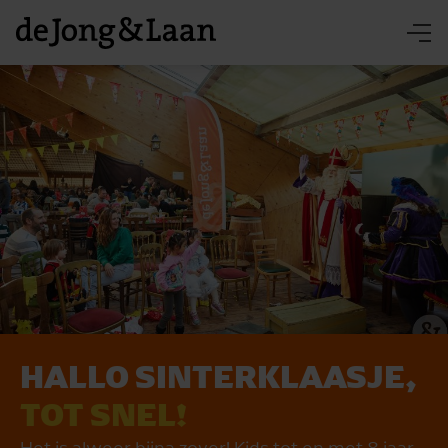
HALLO SINTERKLAASJE,
TOT SNEL!
Het is alweer bijna zover! Kids tot en met 8 jaar