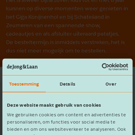
kunnen op diverse momenten weer genieten in
het Giga Konijnenhol en bij Schateiland in
Zeumeren van een spannende show,
cadeautjes en als afsluiter uiteraard patatjes.
De besteltermijn is inmiddels verstreken, het is
dus niet meer mogelijk om te bestellen.
Toestemming
Details
Over
Besteltermijn is verstreken
Deze website maakt gebruik van cookies
De besteltermijn is verstreken, je kunt geen
We gebruiken cookies om content en advertenties te
verlanglijstje meer indienen
personaliseren, om functies voor social media te
bieden en om ons websiteverkeer te analyseren. Ook